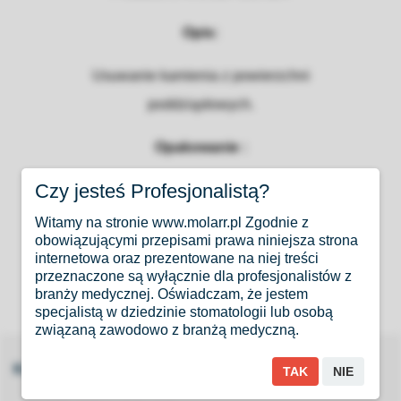
Opis:
Usuwanie kamienia z powierzchni
poddziąsłowych.
Opakowanie :
Czy jesteś Profesjonalistą?
1 szt
Witamy na stronie www.molarr.pl Zgodnie z
obowiązującymi przepisami prawa niniejsza strona
internetowa oraz prezentowane na niej treści
przeznaczone są wyłącznie dla profesjonalistów z
branży medycznej. Oświadczam, że jestem
specjalistą w dziedzinie stomatologii lub osobą
związaną zawodowo z branżą medyczną.
Kontakt
TAK
NIE