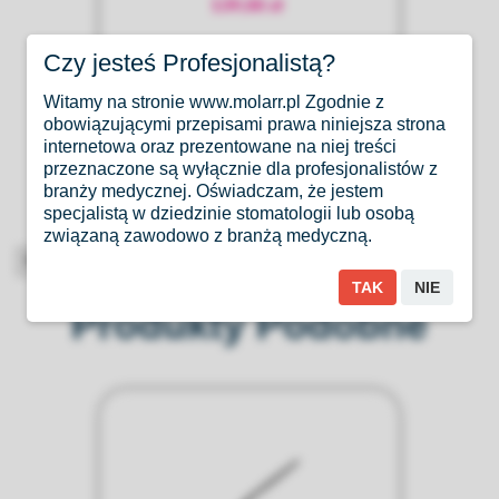
139,00 zł
Czy jesteś Profesjonalistą?
Witamy na stronie www.molarr.pl Zgodnie z
obowiązującymi przepisami prawa niniejsza strona
internetowa oraz prezentowane na niej treści
przeznaczone są wyłącznie dla profesjonalistów z
branży medycznej. Oświadczam, że jestem
specjalistą w dziedzinie stomatologii lub osobą
związaną zawodowo z branżą medyczną.
High-contrast mode
TAK
NIE
Produkty Podobne