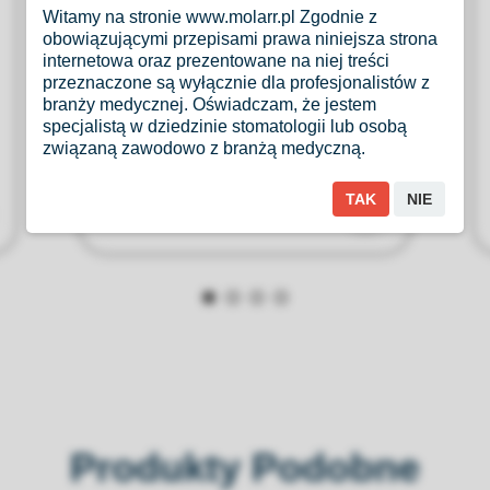
Witamy na stronie www.molarr.pl Zgodnie z
obowiązującymi przepisami prawa niniejsza strona
internetowa oraz prezentowane na niej treści
przeznaczone są wyłącznie dla profesjonalistów z
EMS - E3D Skaler (ENDO)
branży medycznej. Oświadczam, że jestem
specjalistą w dziedzinie stomatologii lub osobą
związaną zawodowo z branżą medyczną.
139,00 zł
TAK
NIE
Produkty Podobne