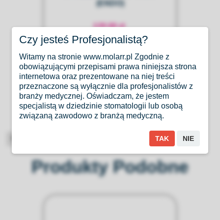
(ENDO)
139,00 zł
Czy jesteś Profesjonalistą?
Witamy na stronie www.molarr.pl Zgodnie z
obowiązującymi przepisami prawa niniejsza strona
internetowa oraz prezentowane na niej treści
przeznaczone są wyłącznie dla profesjonalistów z
branży medycznej. Oświadczam, że jestem
specjalistą w dziedzinie stomatologii lub osobą
związaną zawodowo z branżą medyczną.
High-contrast mode
TAK
NIE
Produkty Podobne