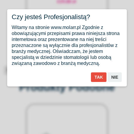
119,00 zł
Czy jesteś Profesjonalistą?
Witamy na stronie www.molarr.pl Zgodnie z
obowiązującymi przepisami prawa niniejsza strona
internetowa oraz prezentowane na niej treści
przeznaczone są wyłącznie dla profesjonalistów z
branży medycznej. Oświadczam, że jestem
specjalistą w dziedzinie stomatologii lub osobą
związaną zawodowo z branżą medyczną.
High-contrast mode
TAK
NIE
Produkty Podobne