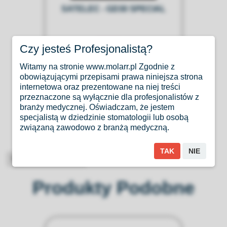
SATELEC - GD30 SPECIAL
139,00 zł
Czy jesteś Profesjonalistą?
Witamy na stronie www.molarr.pl Zgodnie z
obowiązującymi przepisami prawa niniejsza strona
internetowa oraz prezentowane na niej treści
przeznaczone są wyłącznie dla profesjonalistów z
branży medycznej. Oświadczam, że jestem
specjalistą w dziedzinie stomatologii lub osobą
związaną zawodowo z branżą medyczną.
TAK
NIE
High-contrast mode
Produkty Podobne