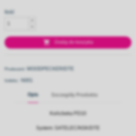
Ilość

Dodaj do koszyka
WOODPECKER/DTE
Producent:
N001
Indeks::
Opis
Szczegóły Produktu
Końcówka PD10
System:
SATELEC/NSK/DTE