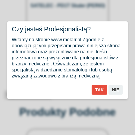
IO)
SATELEC - PD1T Skaler (PERIO)
109,00 zł
Czy jesteś Profesjonalistą?
Witamy na stronie www.molarr.pl Zgodnie z
obowiązującymi przepisami prawa niniejsza strona
internetowa oraz prezentowane na niej treści
przeznaczone są wyłącznie dla profesjonalistów z
branży medycznej. Oświadczam, że jestem
specjalistą w dziedzinie stomatologii lub osobą
związaną zawodowo z branżą medyczną.
TAK
NIE
High-contrast mode
Produkty Podobne