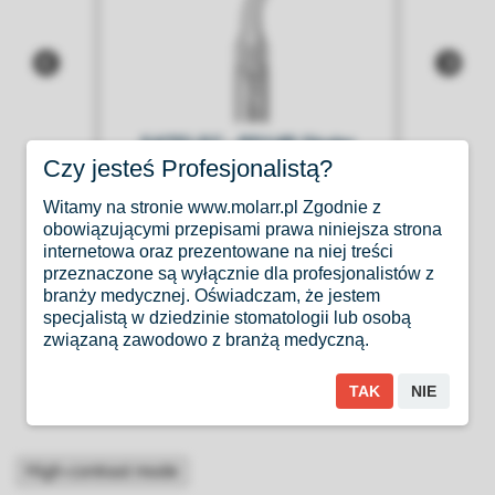
SATELEC - PD14R Skaler
Czy jesteś Profesjonalistą?
SPECIAL
Witamy na stronie www.molarr.pl Zgodnie z
139,00 zł
obowiązującymi przepisami prawa niniejsza strona
internetowa oraz prezentowane na niej treści
przeznaczone są wyłącznie dla profesjonalistów z
branży medycznej. Oświadczam, że jestem
specjalistą w dziedzinie stomatologii lub osobą
związaną zawodowo z branżą medyczną.
TAK
NIE
High-contrast mode