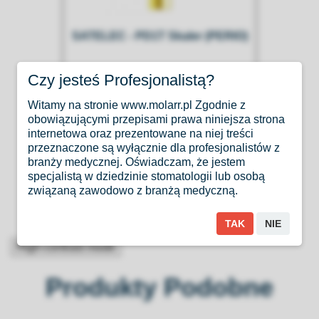
IO)
SATELEC - PD1T Skaler (PERIO)
Czy jesteś Profesjonalistą?
109,00 zł
Witamy na stronie www.molarr.pl Zgodnie z
obowiązującymi przepisami prawa niniejsza strona
internetowa oraz prezentowane na niej treści
przeznaczone są wyłącznie dla profesjonalistów z
branży medycznej. Oświadczam, że jestem
specjalistą w dziedzinie stomatologii lub osobą
związaną zawodowo z branżą medyczną.
TAK
NIE
High-contrast mode
Produkty Podobne