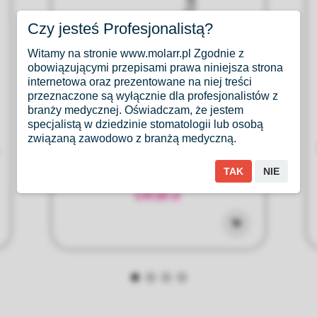
Czy jesteś Profesjonalistą?
Witamy na stronie www.molarr.pl Zgodnie z
obowiązującymi przepisami prawa niniejsza strona
internetowa oraz prezentowane na niej treści
przeznaczone są wyłącznie dla profesjonalistów z
branży medycznej. Oświadczam, że jestem
specjalistą w dziedzinie stomatologii lub osobą
związaną zawodowo z branżą medyczną.
SATELEC - PD14R Skaler SPECIAL
TAK
NIE
139,00 zł