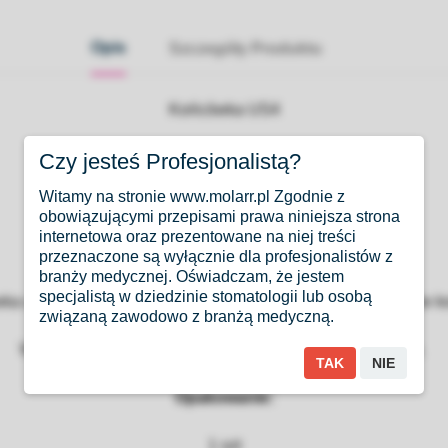
Opis
Szczegóły Produktu
Końcówka US4
Czy jesteś Profesjonalistą?
System:
EMS
Witamy na stronie www.molarr.pl Zgodnie z
Producent:
WOODPECKER
obowiązującymi przepisami prawa niniejsza strona
internetowa oraz prezentowane na niej treści
Opis:
przeznaczone są wyłącznie dla profesjonalistów z
branży medycznej. Oświadczam, że jestem
specjalistą w dziedzinie stomatologii lub osobą
ka używana do przebudowy kości oraz pobierania wycinków ko
związaną zawodowo z branżą medyczną.
Wykonana ze stali nierdzewnej, pokrytej azotkiem tytanu.
TAK
NIE
Opakowanie:
1 szt