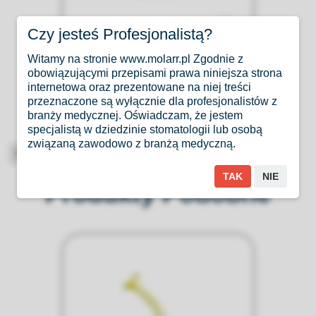
Czy jesteś Profesjonalistą?
Witamy na stronie www.molarr.pl Zgodnie z
obowiązującymi przepisami prawa niniejsza strona
internetowa oraz prezentowane na niej treści
przeznaczone są wyłącznie dla profesjonalistów z
branży medycznej. Oświadczam, że jestem
specjalistą w dziedzinie stomatologii lub osobą
związaną zawodowo z branżą medyczną.
High-contrast mode
TAK
NIE
Produkty Podobne