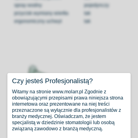
spray wodny
pojedynczy
przycisk wymiany wiertła
tak
ergonomiczny uchwyt
tak
Czy jesteś Profesjonalistą?
Witamy na stronie www.molarr.pl Zgodnie z
obowiązującymi przepisami prawa niniejsza strona
internetowa oraz prezentowane na niej treści
przeznaczone są wyłącznie dla profesjonalistów z
branży medycznej. Oświadczam, że jestem
specjalistą w dziedzinie stomatologii lub osobą
związaną zawodowo z branżą medyczną.