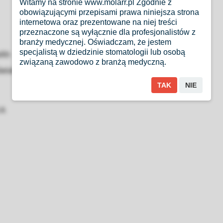
Witamy na stronie www.molarr.pl Zgodnie z
obowiązującymi przepisami prawa niniejsza strona
internetowa oraz prezentowane na niej treści
przeznaczone są wyłącznie dla profesjonalistów z
branży medycznej. Oświadczam, że jestem
specjalistą w dziedzinie stomatologii lub osobą
mAh
związaną zawodowo z branżą medyczną.
 światłowodem: 155, wysokość: 145
TAK
NIE
 A