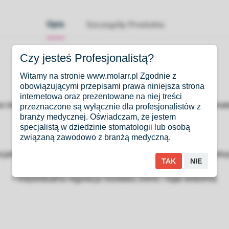
Opis
Szczegóły Produktu
Czy jesteś Profesjonalistą?
NAJWIĘKSZE POLE WIDZENIA
Witamy na stronie www.molarr.pl Zgodnie z
•
Powiększenia: 2,5x; 3,0x; 3,5x
obowiązującymi przepisami prawa niniejsza strona
internetowa oraz prezentowane na niej treści
 lekkie – największe pole widzenia wśród lup na rynku stoma
przeznaczone są wyłącznie dla profesjonalistów z
branży medycznej. Oświadczam, że jestem
specjalistą w dziedzinie stomatologii lub osobą
•
Uchylne typu „Flip-Up”
związaną zawodowo z branżą medyczną.
ecjalnemu dwudzielnemu przegubowi mamy możliwość dowolny
TAK
NIE
•
Indywidualna regulacja rozstawu źrenic i kąta widzenia