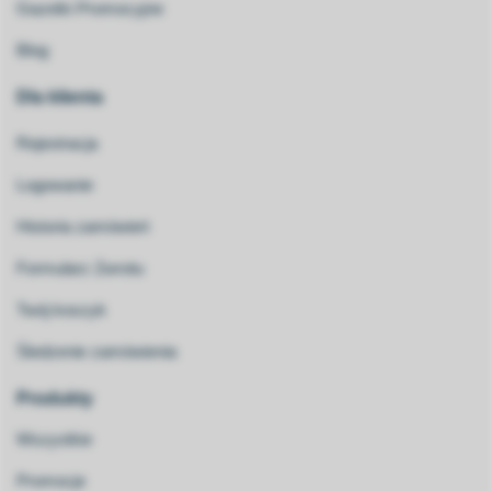
Gazetki Promocyjne
Blog
Dla klienta
Rejestracja
Logowanie
Historia zamówień
Formularz Zwrotu
Twój koszyk
Śledzenie zamówienia
Produkty
Wszystkie
Promocje