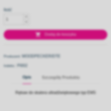
Ilość

Dodaj do koszyka
WOODPECKER/DTE
Producent:
PI002
Indeks::
Opis
Szczegóły Produktu
Rękaw do skalera ultradźwiękowego typ EMS