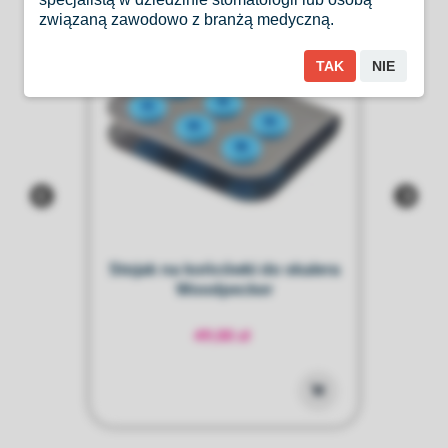
związaną zawodowo z branżą medyczną.
TAK
NIE
k
Stojak na końcówki do skalera
Woodpecker
ul
49,00 zł