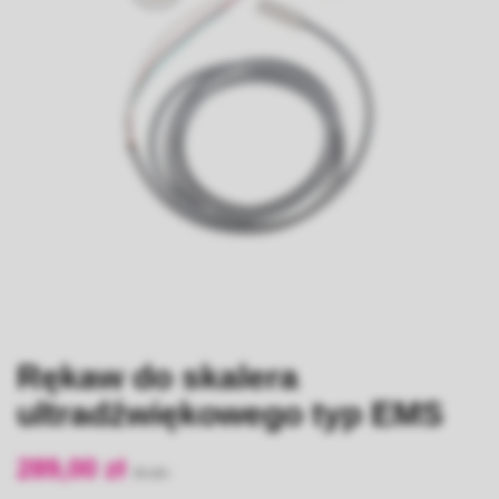
Rękaw do skalera
ultradźwiękowego typ EMS
289,00 zł