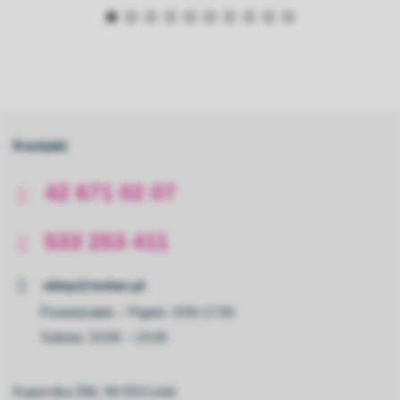
Kontakt
42 671 02 07
533 253 411
sklep@molarr.pl
Poniedziałek – Piątek: 9:00-17:00
Sobota: 10:00 – 14:00
Kopernika 55b, 90-553 Łódź