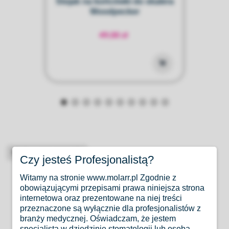
k
Stojak na końcówki do skalera
Woodpecker
ul
49,00 zł
High-contrast mode
Czy jesteś Profesjonalistą?
Produkty Podobne
Witamy na stronie www.molarr.pl Zgodnie z
obowiązującymi przepisami prawa niniejsza strona
internetowa oraz prezentowane na niej treści
przeznaczone są wyłącznie dla profesjonalistów z
branży medycznej. Oświadczam, że jestem
specjalistą w dziedzinie stomatologii lub osobą