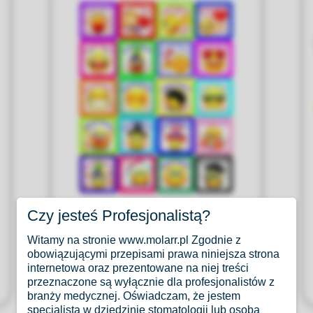
Naklejki Dzielny Pacjent (Seria 21)
Czy jesteś Profesjonalistą?
Witamy na stronie www.molarr.pl Zgodnie z
obowiązującymi przepisami prawa niniejsza strona
14,00 zł
internetowa oraz prezentowane na niej treści
przeznaczone są wyłącznie dla profesjonalistów z
branży medycznej. Oświadczam, że jestem
specjalistą w dziedzinie stomatologii lub osobą