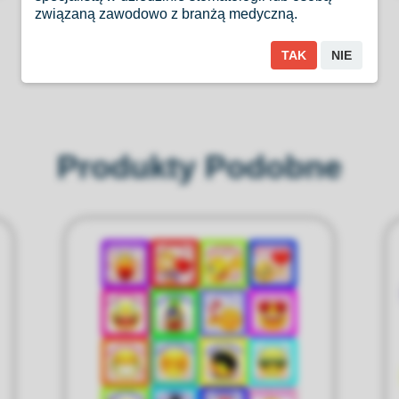
związaną zawodowo z branżą medyczną.
TAK
NIE
Produkty Podobne