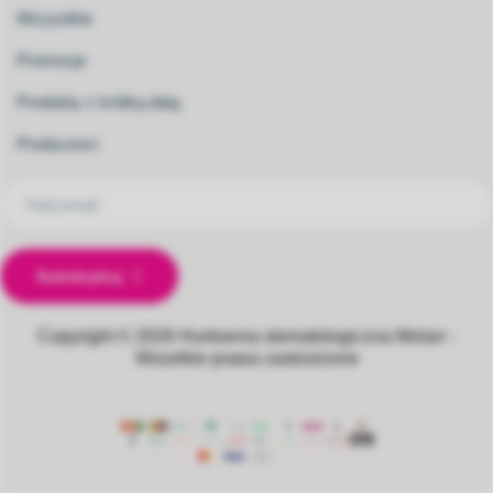
Wszystkie
Promocje
Produkty z krótką datą
Producenci
Subskrybuj
Copyright © 2026
Hurtownia stomatologiczna Molarr -
Wszelkie prawa zastrzeżone