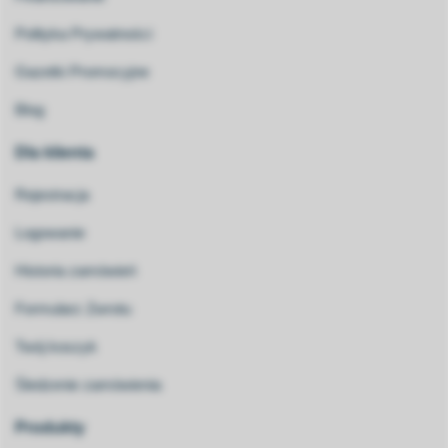
Polityka Prywatności
Gazetki Promocyjne
Blog
Dla klienta
Rejestracja
Logowanie
Historia zamówień
Formularz Zwrotu
Twój koszyk
Śledzenie zamówienia
Produkty