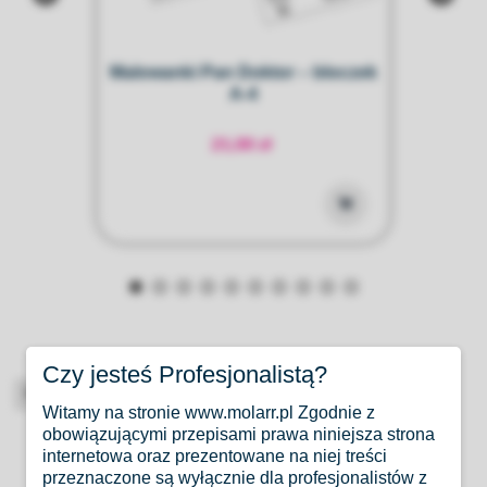
a
Malowanki Pan Doktor – bloczek
A-4
21,00 zł
Czy jesteś Profesjonalistą?
High-contrast mode
Witamy na stronie www.molarr.pl Zgodnie z
obowiązującymi przepisami prawa niniejsza strona
Produkty Podobne
internetowa oraz prezentowane na niej treści
przeznaczone są wyłącznie dla profesjonalistów z