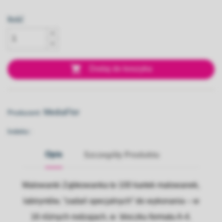
Ilość

Dodaj do koszyka
MediaFlor
Producent:
Indeks::
Opis
Szczegóły Produktu
Malowanki Ząbkowanka to 100 kartek malowanek,
labiryntów, “zadań specjalnych” do wykonania – w
16 różnych rodzajach, w bloczku formatu A-4.