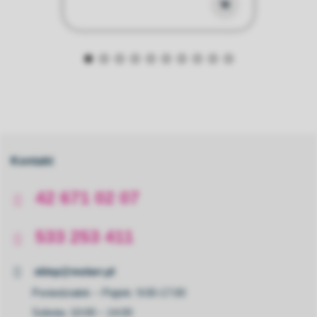
Kontakt
42 671 02 07
533 253 411
sklep@molarr.pl
Poniedziałek – Piątek: 9:00-17:00
Sobota: 10:00 – 14:00