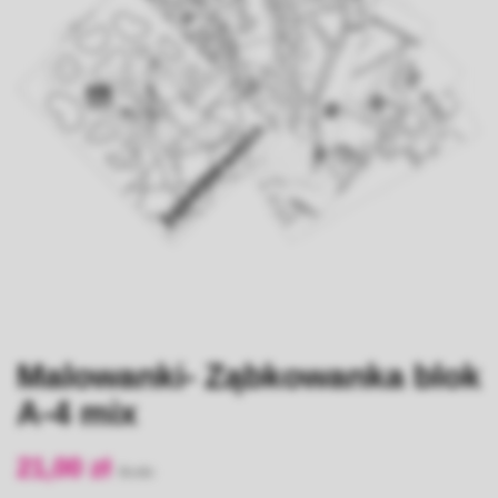
Malowanki- Ząbkowanka blok
A-4 mix
21,00 zł