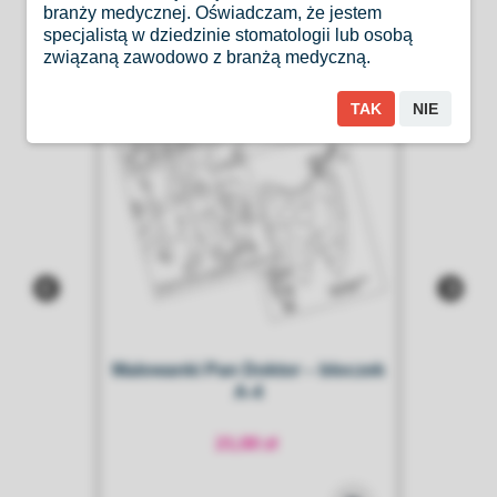
branży medycznej. Oświadczam, że jestem
specjalistą w dziedzinie stomatologii lub osobą
związaną zawodowo z branżą medyczną.
TAK
NIE
a
Malowanki Pan Doktor – bloczek
A-4
21,00 zł