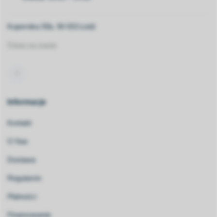
Kopernika 55b, 90-553 Łódź
Pokaż na mapie
Informacje
Kontakt
O Nas
Dostawa
Regulamin
Płatności
Finansowanie