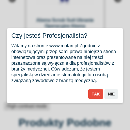
Abena Scrub Suit Ubranie
K
Operacyjne Abena
Czy jesteś Profesjonalistą?
12,50 zł
Witamy na stronie www.molarr.pl Zgodnie z
obowiązującymi przepisami prawa niniejsza strona
internetowa oraz prezentowane na niej treści
przeznaczone są wyłącznie dla profesjonalistów z
branży medycznej. Oświadczam, że jestem
specjalistą w dziedzinie stomatologii lub osobą
związaną zawodowo z branżą medyczną.
TAK
NIE
High-contrast mode
Produkty Podobne