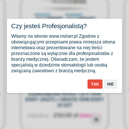
Czy jesteś Profesjonalistą?
Witamy na stronie www.molarr.pl Zgodnie z
obowiązującymi przepisami prawa niniejsza strona
internetowa oraz prezentowane na niej treści
przeznaczone są wyłącznie dla profesjonalistów z
branży medycznej. Oświadczam, że jestem
specjalistą w dziedzinie stomatologii lub osobą
związaną zawodowo z branżą medyczną.
Skaler Ti-Max S970SL
TAK
NIE
pneumatyczny tytanowy na
L
szybkozłączkę Sirona + (2 X VDW
EDDY 10SZT) + GRATIS VDW EDDY
10 SZT
-250,00 zł
3784,00 zł
3534,00 zł