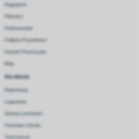
Regulamin
Płatności
Finansowanie
Polityka Prywatności
Gazetki Promocyjne
Blog
Dla klienta
Rejestracja
Logowanie
Historia zamówień
Formularz Zwrotu
Twój koszyk