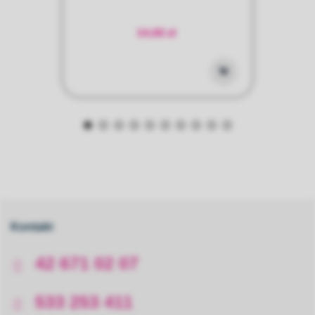
14,00 zł
Kontakt
42 671 02 07
533 253 411