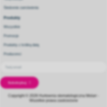
Śledzenie zamówienia
Produkty
Wszystkie
Promocje
Produkty z krótką datą
Producenci
Subskrybuj
Copyright © 2026
Hurtownia stomatologiczna Molarr -
Wszelkie prawa zastrzeżone