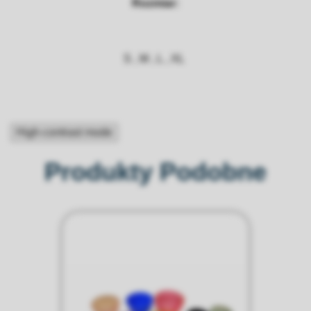
Rozmiar:
S , M , L , XL
High-contrast mode
Produkty Podobne