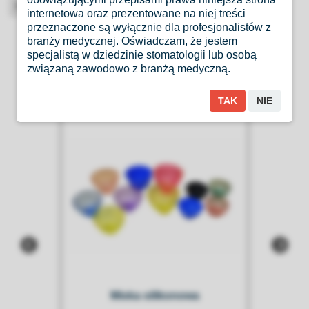
High-contrast mode
internetowa oraz prezentowane na niej treści
przeznaczone są wyłącznie dla profesjonalistów z
Produkty Podobne
branży medycznej. Oświadczam, że jestem
specjalistą w dziedzinie stomatologii lub osobą
związaną zawodowo z branżą medyczną.
TAK
NIE
Miska silikonowa
P