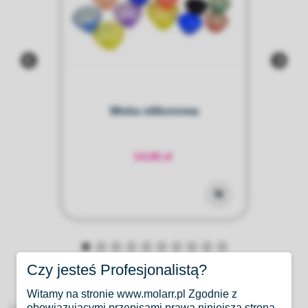
Miska silikonowa
P
14,00 zł
Czy jesteś Profesjonalistą?
Witamy na stronie www.molarr.pl Zgodnie z
obowiązującymi przepisami prawa niniejsza strona