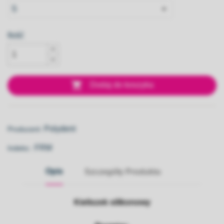
Ilość

Dodaj do koszyka
Polydent
Producent:
FRM
Indeks::
Opis
Szczegóły Produktu
Kieliszek silikonowy