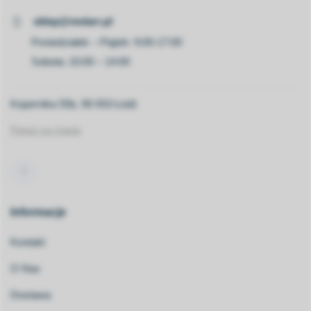
sklep@molarr.pl
Poniedziałek – Piątek: 9:00-17:00
Sobota: 10:00 – 14:00
Kopernika 55b, 90-553 Łódź
Pokaż na mapie
Informacje
Kontakt
O Nas
Dostawa