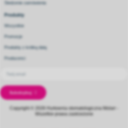
Śledzenie zamówienia
Produkty
Wszystkie
Promocje
Produkty z krótką datą
Producenci
Subskrybuj
Copyright © 2026
Hurtownia stomatologiczna Molarr -
Wszelkie prawa zastrzeżone