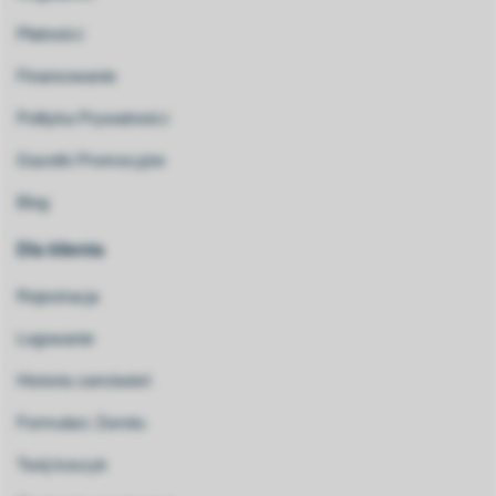
Płatności
Finansowanie
Polityka Prywatności
Gazetki Promocyjne
Blog
Dla klienta
Rejestracja
Logowanie
Historia zamówień
Formularz Zwrotu
Twój koszyk