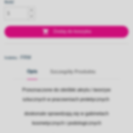
Ilość

Dodaj do koszyka
FRM
Indeks::
Opis
Szczegóły Produktu
Przeznaczone do obróbki akrylu i tworzyw
sztucznych w pracowniach protetycznych
doskonale sprawdzają się w gabinetach
kosmetycznych i podologicznych