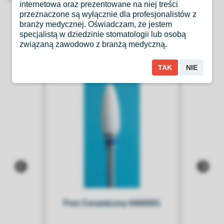
internetowa oraz prezentowane na niej treści
przeznaczone są wyłącznie dla profesjonalistów z
Produkty Podobne
branży medycznej. Oświadczam, że jestem
specjalistą w dziedzinie stomatologii lub osobą
związaną zawodowo z branżą medyczną.
TAK
NIE
Frez Ceramiczny 6400501