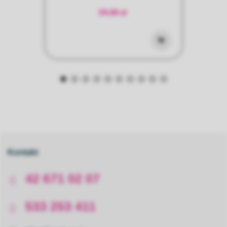
59,00 zł
Kontakt
42 671 02 07
533 253 411