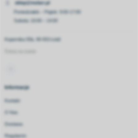
sklep@molarr.pl
Poniedziałek – Piątek: 9:00-17:00
Sobota: 10:00 – 14:00
Kopernika 55b, 90-553 Łódź
Pokaż na mapie
Informacje
Kontakt
O Nas
Dostawa
Regulamin