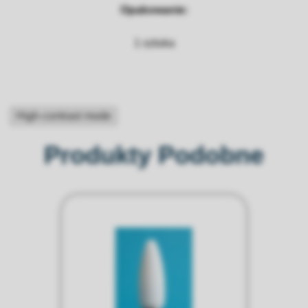
Opakowanie:
1 sztuka
High-contrast mode
Produkty Podobne