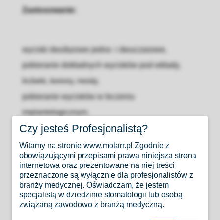
Zastosowanie:
wyciski dwufazowe jedno- i dwuczasowe,
pobieranie dokładnych wycisków pod wkłady,
licówki, korony, mosty,
pobieranie wycisków w leczeniu
implantologicznym.
Czy jesteś Profesjonalistą?
Zalety:
Witamy na stronie www.molarr.pl Zgodnie z
obowiązującymi przepisami prawa niniejsza strona
internetowa oraz prezentowane na niej treści
stabilność kształtu,
przeznaczone są wyłącznie dla profesjonalistów z
branży medycznej. Oświadczam, że jestem
duża elastyczność,
specjalistą w dziedzinie stomatologii lub osobą
związaną zawodowo z branżą medyczną.
mała lepkość gwarantująca bardzo dobre