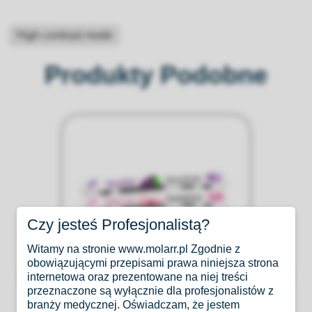
High-contrast mode
Produkty Podobne
Czy jesteś Profesjonalistą?
Witamy na stronie www.molarr.pl Zgodnie z
obowiązującymi przepisami prawa niniejsza strona
internetowa oraz prezentowane na niej treści
przeznaczone są wyłącznie dla profesjonalistów z
branży medycznej. Oświadczam, że jestem