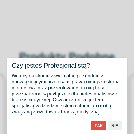
Produkty Podobne
Czy jesteś Profesjonalistą?
Witamy na stronie www.molarr.pl Zgodnie z
obowiązującymi przepisami prawa niniejsza strona
internetowa oraz prezentowane na niej treści
przeznaczone są wyłącznie dla profesjonalistów z
branży medycznej. Oświadczam, że jestem
specjalistą w dziedzinie stomatologii lub osobą
związaną zawodowo z branżą medyczną.
TAK
NIE