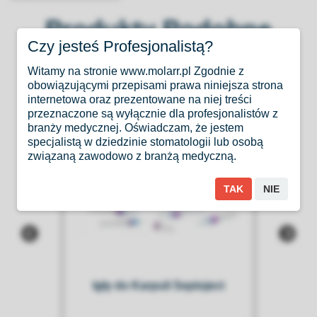
Produkty Podobne
Czy jesteś Profesjonalistą?
Witamy na stronie www.molarr.pl Zgodnie z
obowiązującymi przepisami prawa niniejsza strona
internetowa oraz prezentowane na niej treści
przeznaczone są wyłącznie dla profesjonalistów z
branży medycznej. Oświadczam, że jestem
specjalistą w dziedzinie stomatologii lub osobą
związaną zawodowo z branżą medyczną.
TAK
NIE
ta
Igły do Karpuli Septoject
I