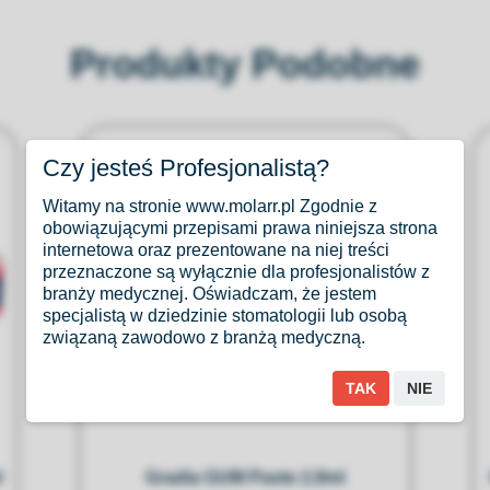
Produkty Podobne
Czy jesteś Profesjonalistą?
Witamy na stronie www.molarr.pl Zgodnie z
obowiązującymi przepisami prawa niniejsza strona
internetowa oraz prezentowane na niej treści
przeznaczone są wyłącznie dla profesjonalistów z
branży medycznej. Oświadczam, że jestem
specjalistą w dziedzinie stomatologii lub osobą
związaną zawodowo z branżą medyczną.
TAK
NIE
l
Gradia GUM Paste 2,9ml