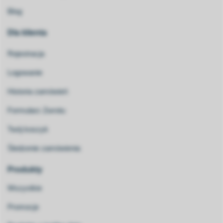
Blog
Dla klienta
Rejestracja
Logowanie
Historia zamówień
Formularz Zwrotu
Twój koszyk
Śledzenie zamówienia
Produkty
Wszystkie
Promocje