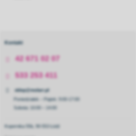
Kontakt
42 671 02 07
533 253 411
sklep@molarr.pl
Poniedziałek – Piątek: 9:00-17:00
Sobota: 10:00 – 14:00
Kopernika 55b, 90-553 Łódź