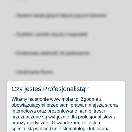
- Siedem atrakcyjnych błyszczących kolorów
- Szybkie i proste użycie z kapsułek
- Doskonała zdolność do polerownia
- Uwalnianie fluoru
Czy jesteś Profesjonalistą?
- Materiał bazujący na sprawdzonej technologii
Witamy na stronie www.molarr.pl Zgodnie z
kompomerów VOCO
obowiązującymi przepisami prawa niniejsza strona
internetowa oraz prezentowane na niej treści
przeznaczone są wyłącznie dla profesjonalistów z
- Kolornik bazujący na oryginalnym materiale
branży medycznej. Oświadczam, że jestem
specjalistą w dziedzinie stomatologii lub osobą