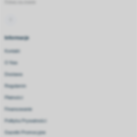
Pokaż na mapie
Informacje
Kontakt
O Nas
Dostawa
Regulamin
Płatności
Finansowanie
Polityka Prywatności
Gazetki Promocyjne