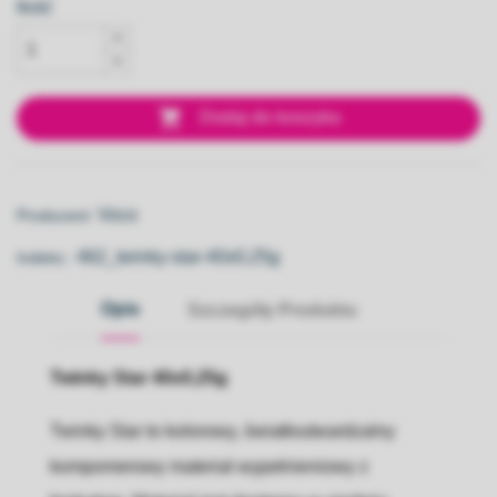
Ilość

Dodaj do koszyka
Voco
Producent:
462_twinky-star-40x0,25g
Indeks::
Opis
Szczegóły Produktu
Twinky Star 40x0,25g
Twinky Star to kolorowy, światłoutwardzalny
kompomerowy materiał wypełnieniowy z