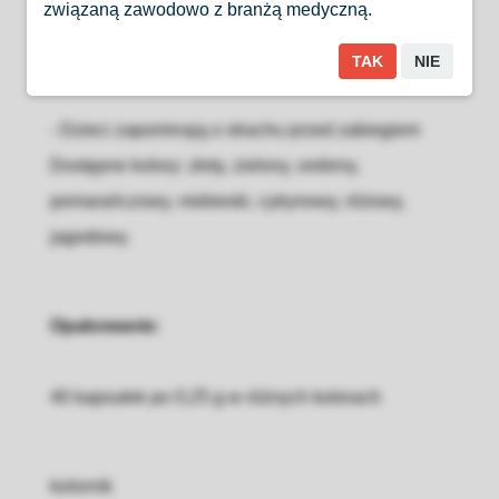
związaną zawodowo z branżą medyczną.
- Dzieci chętniej zgadzają się na wizytę u
stomatologa
TAK
NIE
- Dzieci zapominają o strachu przed zabiegiem
Dostępne kolory: złoty, zielony, srebrny,
pomarańczowy, niebieski, cytrynowy, różowy,
jagodowy.
Opakowanie:
40 kapsułek po 0,25 g w różnych kolorach
kolornik