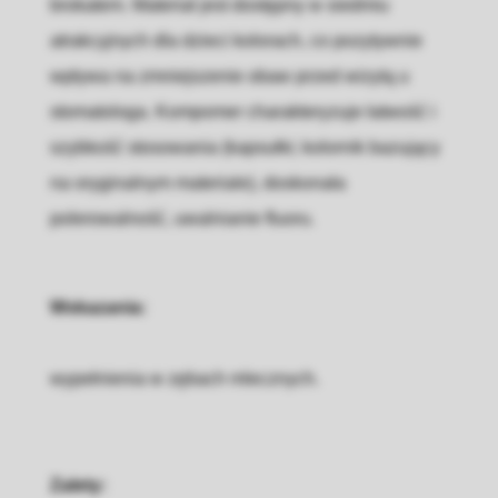
brokatem. Materiał jest dostępny w siedmiu
atrakcyjnych dla dzieci kolorach, co pozytywnie
wpływa na zmniejszenie obaw przed wizytą u
stomatologa. Kompomer charakteryzuje łatwość i
szybkość stosowania (kapsułki; kolornik bazujący
na oryginalnym materiale), doskonała
polerowalność, uwalnianie fluoru.
Wskazania:
wypełnienia w zębach mlecznych.
Zalety: