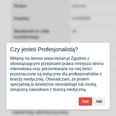
Korpus
tytanowy
Powłoka
DURAGRIP
Światłowód ze szkła
tak
komórkowego
Czy jesteś Profesjonalistą?
Łożyska ceramiczne
tak
Witamy na stronie www.molarr.pl Zgodnie z
System czystej główki
tak
obowiązującymi przepisami prawa niniejsza strona
internetowa oraz prezentowane na niej treści
przeznaczone są wyłącznie dla profesjonalistów z
Ergonomiczny uchwyt
tak
branży medycznej. Oświadczam, że jestem
specjalistą w dziedzinie stomatologii lub osobą
Lżejsze i doskonale wyważone kątnice „serii
związaną zawodowo z branżą medyczną.
nano” zostały zaprojektowane tak aby były
TAK
NIE
naturalnym przedłużeniem dłoni stomatologa,
zapewniając płynniejszą pracę.