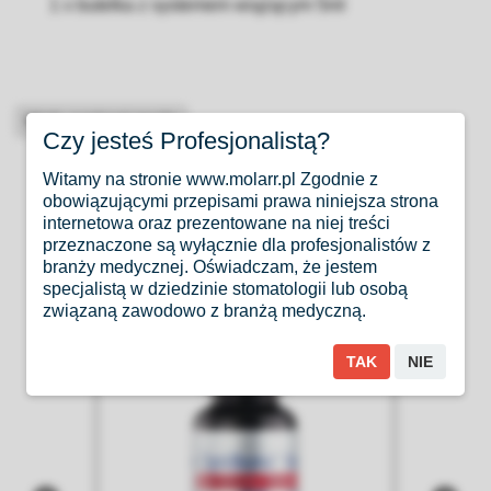
1 x butelka z systemem wiążącym 5ml
High-contrast mode
Czy jesteś Profesjonalistą?
Produkty Podobne
Witamy na stronie www.molarr.pl Zgodnie z
obowiązującymi przepisami prawa niniejsza strona
internetowa oraz prezentowane na niej treści
przeznaczone są wyłącznie dla profesjonalistów z
branży medycznej. Oświadczam, że jestem
specjalistą w dziedzinie stomatologii lub osobą
związaną zawodowo z branżą medyczną.
TAK
NIE