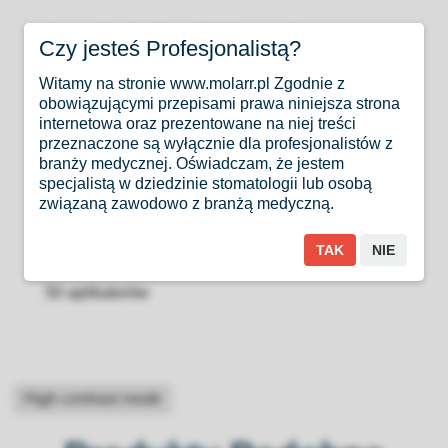
1 x butelka OptiBond FL Adhesive 8ml
Czy jesteś Profesjonalistą?
Witamy na stronie www.molarr.pl Zgodnie z
1 x strzykawka wytrawiacza Kerr Gel Etchant 3g
obowiązującymi przepisami prawa niniejsza strona
internetowa oraz prezentowane na niej treści
przeznaczone są wyłącznie dla profesjonalistów z
branży medycznej. Oświadczam, że jestem
10 końcówek aplikacyjnych do wytrawiacza
specjalistą w dziedzinie stomatologii lub osobą
związaną zawodowo z branżą medyczną.
25 tacek do systemu wiążącego
TAK
NIE
50 aplikatorów
High-contrast mode