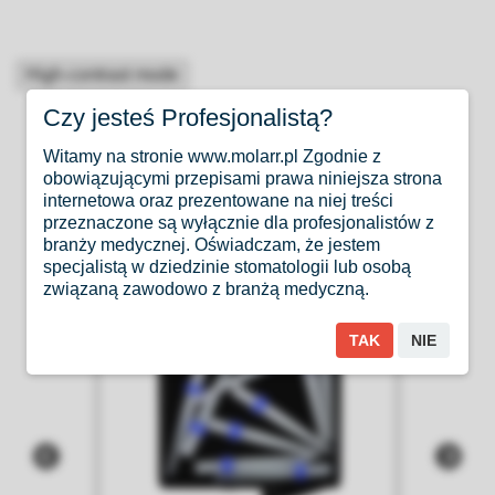
High-contrast mode
Czy jesteś Profesjonalistą?
Produkty Podobne
Witamy na stronie www.molarr.pl Zgodnie z
obowiązującymi przepisami prawa niniejsza strona
internetowa oraz prezentowane na niej treści
przeznaczone są wyłącznie dla profesjonalistów z
branży medycznej. Oświadczam, że jestem
specjalistą w dziedzinie stomatologii lub osobą
związaną zawodowo z branżą medyczną.
TAK
NIE