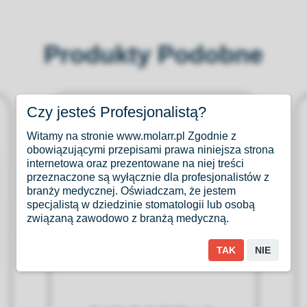
Produkty Podobne
Czy jesteś Profesjonalistą?
Witamy na stronie www.molarr.pl Zgodnie z
obowiązującymi przepisami prawa niniejsza strona
internetowa oraz prezentowane na niej treści
przeznaczone są wyłącznie dla profesjonalistów z
branży medycznej. Oświadczam, że jestem
specjalistą w dziedzinie stomatologii lub osobą
związaną zawodowo z branżą medyczną.
TAK
NIE