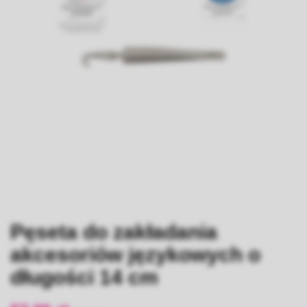
Pęseta do zakładania
akcesoriów językowych o
długości 14 cm