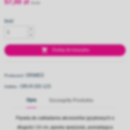
57,00 zł
Ilość

Dodaj do koszyka
ORIMED
Producent:
ORI-R-DD-123
Indeks::
Opis
Szczegóły Produktu
Pęseta do zakładania akcesoriów językowych o
długości 14 cm, pęseta sprężysta, posiadająca