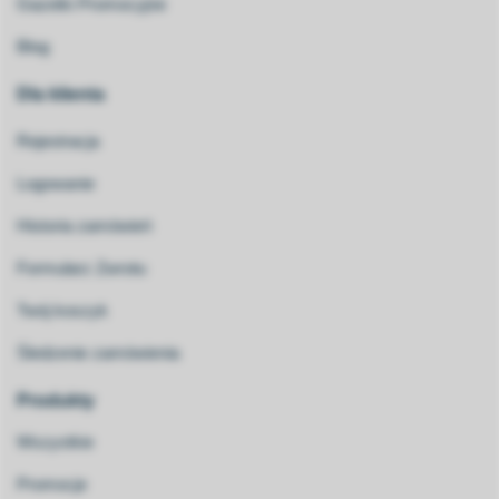
Gazetki Promocyjne
Blog
Dla klienta
Rejestracja
Logowanie
Historia zamówień
Formularz Zwrotu
Twój koszyk
Śledzenie zamówienia
Produkty
Wszystkie
Promocje