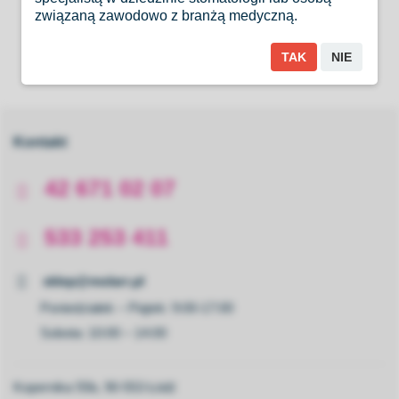
związaną zawodowo z branżą medyczną.
TAK
NIE
Kontakt
42 671 02 07
533 253 411
sklep@molarr.pl
Poniedziałek – Piątek: 9:00-17:00
Sobota: 10:00 – 14:00
Kopernika 55b, 90-553 Łódź