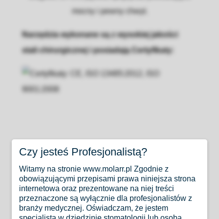
mocny i pewny chwyt.
Narzędzia wykonane są z wysokiej jakości
stali chirurgicznej i posiadają Certyfikaty:
Czy jesteś Profesjonalistą?
Instrumenty Orimed objęte są programami:
Witamy na stronie www.molarr.pl Zgodnie z
obowiązującymi przepisami prawa niniejsza strona
internetowa oraz prezentowane na niej treści
przeznaczone są wyłącznie dla profesjonalistów z
branży medycznej. Oświadczam, że jestem
specjalistą w dziedzinie stomatologii lub osobą