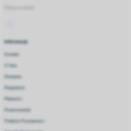
Pokaż na mapie
Informacje
Kontakt
O Nas
Dostawa
Regulamin
Płatności
Finansowanie
Polityka Prywatności