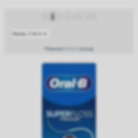

Nazwa, Z do A
Pokazano 1-1 z 1 pozycji