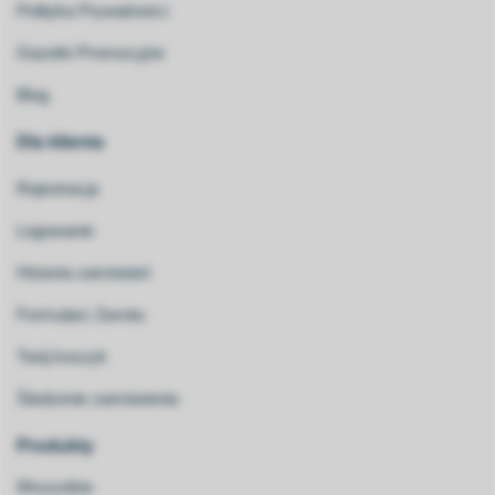
Polityka Prywatności
Gazetki Promocyjne
Blog
Dla klienta
Rejestracja
Logowanie
Historia zamówień
Formularz Zwrotu
Twój koszyk
Śledzenie zamówienia
Produkty
Wszystkie