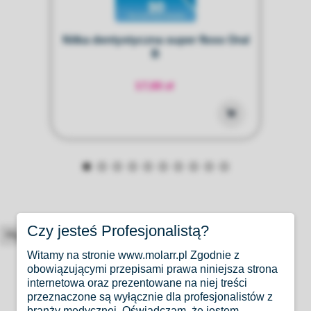
Nitka dentystyczna super floss Oral
B
17,00 zł
Czy jesteś Profesjonalistą?
High-contrast mode
Witamy na stronie www.molarr.pl Zgodnie z
Wybrane dla Ciebie
obowiązującymi przepisami prawa niniejsza strona
internetowa oraz prezentowane na niej treści
przeznaczone są wyłącznie dla profesjonalistów z
branży medycznej. Oświadczam, że jestem