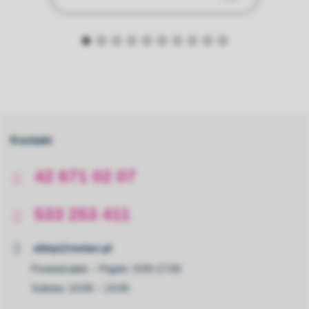
Kontakt
42 671 02 07
533 253 411
sklep@molarr.pl
Poniedziałek – Piątek: 9:00-17:00
Sobota: 10:00 – 14:00