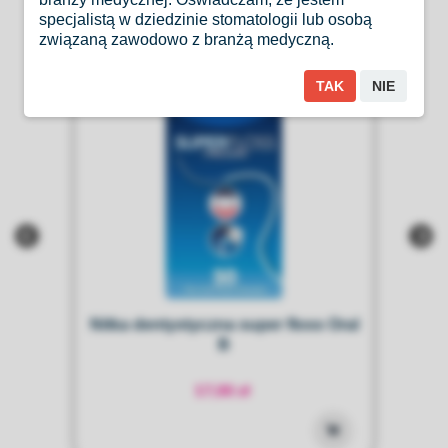
specjalistą w dziedzinie stomatologii lub osobą
związaną zawodowo z branżą medyczną.
TAK
NIE
Nitka dentystyczna super floss Oral
B
17,00 zł