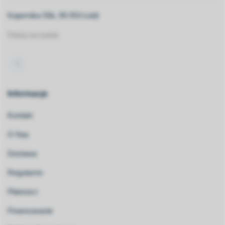
Kopernika 55b, 90-553 Łódź
Pokaż na mapie
Informacje
Kontakt
O Nas
Dostawa
Regulamin
Płatności
Finansowanie