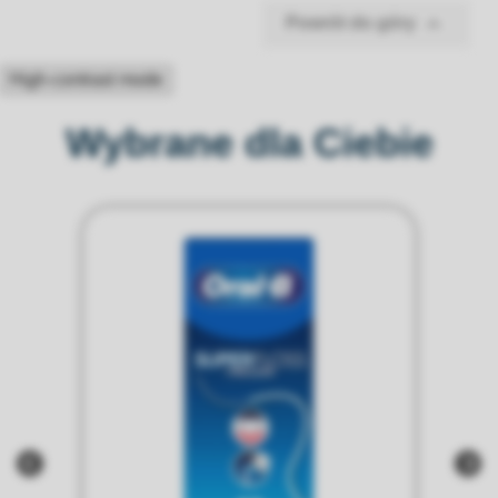

Powrót do góry
High-contrast mode
Wybrane dla Ciebie