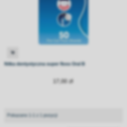
Nitka dentystyczna super floss Oral B
17,00 zł
Pokazano 1-1 z 1 pozycji