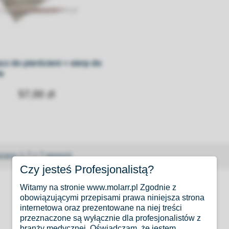
cz do pierścieni + sierp do
a
57,00 zł
ano 1-7 z 7 pozycji
Czy jesteś Profesjonalistą?
Witamy na stronie www.molarr.pl Zgodnie z
obowiązującymi przepisami prawa niniejsza strona
Wybrane dla Ciebie
internetowa oraz prezentowane na niej treści
przeznaczone są wyłącznie dla profesjonalistów z
branży medycznej. Oświadczam, że jestem