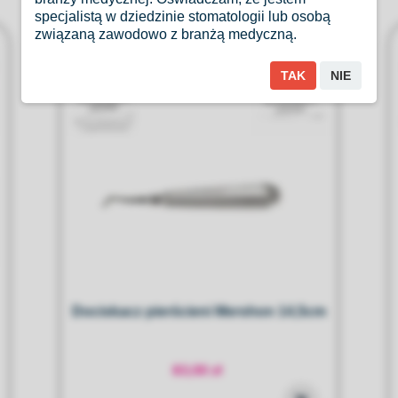
specjalistą w dziedzinie stomatologii lub osobą
związaną zawodowo z branżą medyczną.
TAK
NIE
Dociskacz pierścieni Mershon 14,5cm
83,00 zł