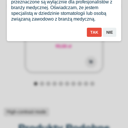
przeznaczone są wyłącznie dla profesjonalistów z
branży medycznej. Oświadczam, że jestem
specjalistą w dziedzinie stomatologii lub osobą
związaną zawodowo z branżą medyczną.
Wosk modelowy Vertex (
TAK
NIE
KEMDENT) 1000g
90,00 zł
High-contrast mode