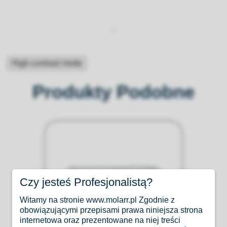
High-contrast mode
Produkty Podobne
Czy jesteś Profesjonalistą?
Witamy na stronie www.molarr.pl Zgodnie z
obowiązującymi przepisami prawa niniejsza strona
internetowa oraz prezentowane na niej treści