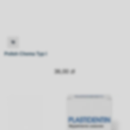
Polish Chema Typ I
36,00 zł