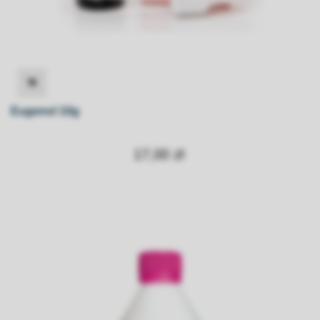
Eugenol 10g
17,00 zł