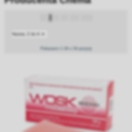

Nazwa, Z do A
Pokazano 1-34 z 34 pozycji