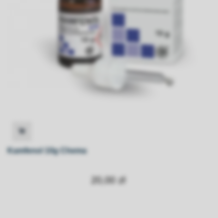
Kamfenol 10g Chema
20,00 zł