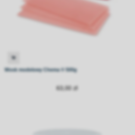
Wosk modelowy Chema ® 500g
63,00 zł