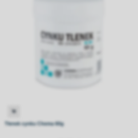
Tlenek cynku Chema 60g