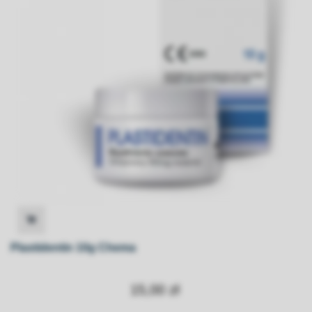
Plastidentin 10g Chema
15,00 zł