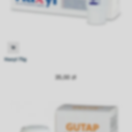
Haxyl 75g
35,00 zł