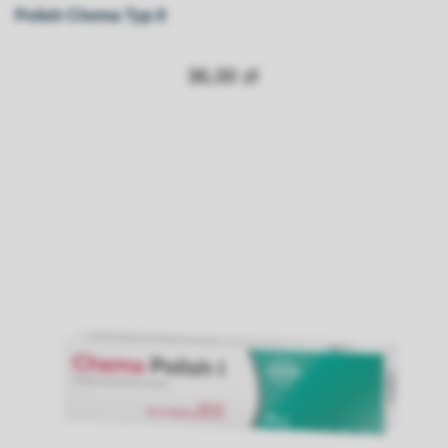
Polish Chema Typ II
36,00 zł