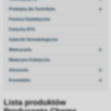

Protetyka dla Techników
Pomoce Dydaktyczne
Fartuchy RTG
Apteczki Stomatologiczne

Weterynaria
Medycyna Estetyczna

Akcesoria

Kosmetyka
Lista produktów
Producenta Chema