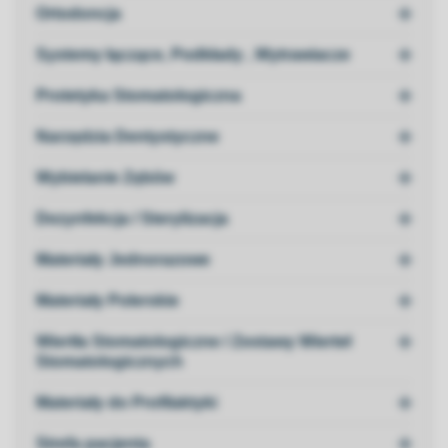

Ortodoncja

Systemy łączące, Podkłady , Wytrawiacze

Protetyka Stomatologiczna

Narzędzia Dentystyczne

Wybielanie Zębów

Dezynfekcja / Sterylizacja

Materiały Jednorazowe

Materiały Polerskie

Wiertła Stomatologiczne / Zestawy Wierteł
Stomatologicznych

Materiały do Profilaktyki

Strefa pacjenta