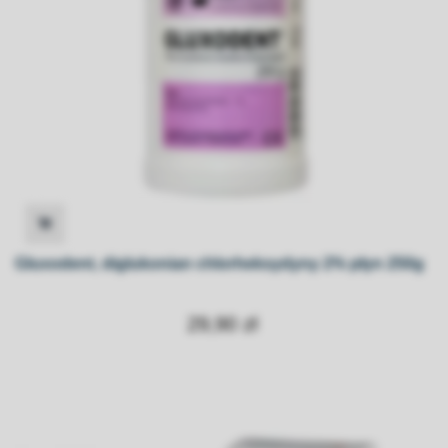
Gluxodent, diglukonian chlorheksydyny 2% płyn 250g
29,90 zł