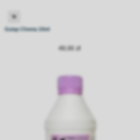
Gutap Chema 10ml
49,00 zł