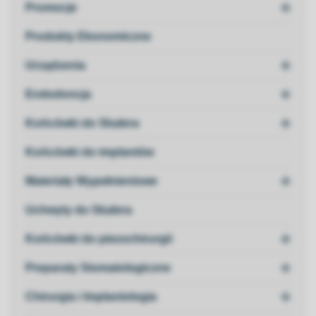

Promocje
Produkty Ekonomiczne

Urządzenia

Endodoncja

Końcówki do Skalera
Końcówki do implantów

Materiały Wypełnieniowe
Uchwyty do Skalera

Końcówki do piezochirurgii

Preparaty Stomatologiczne

Chirurgia i Implantologia