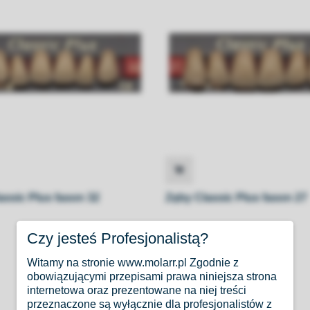
assic Plus fason 32
Zęby Classic Plus fason 27
Czy jesteś Profesjonalistą?
8,50 zł
8,50 zł
Witamy na stronie www.molarr.pl Zgodnie z
obowiązującymi przepisami prawa niniejsza strona
internetowa oraz prezentowane na niej treści
przeznaczone są wyłącznie dla profesjonalistów z