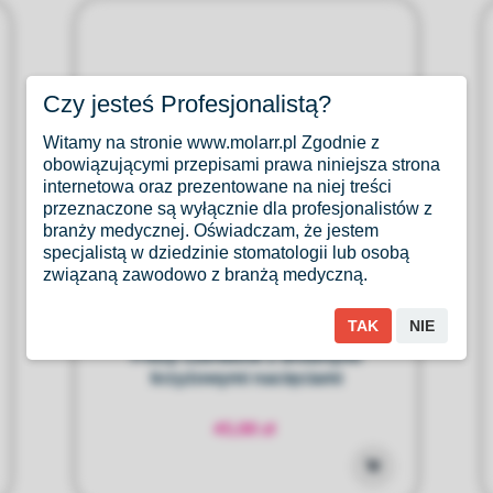
Czy jesteś Profesjonalistą?
Witamy na stronie www.molarr.pl Zgodnie z
obowiązującymi przepisami prawa niniejsza strona
internetowa oraz prezentowane na niej treści
przeznaczone są wyłącznie dla profesjonalistów z
branży medycznej. Oświadczam, że jestem
specjalistą w dziedzinie stomatologii lub osobą
związaną zawodowo z branżą medyczną.
TAK
NIE
Frezy czerwone z drobnymi
krzyżowymi nacięciami
45,00 zł