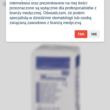
internetowa oraz prezentowane na niej treści
Lignina Matocell 150g ®
przeznaczone są wyłącznie dla profesjonalistów z
branży medycznej. Oświadczam, że jestem
specjalistą w dziedzinie stomatologii lub osobą
4,00 zł
związaną zawodowo z branżą medyczną.
TAK
NIE